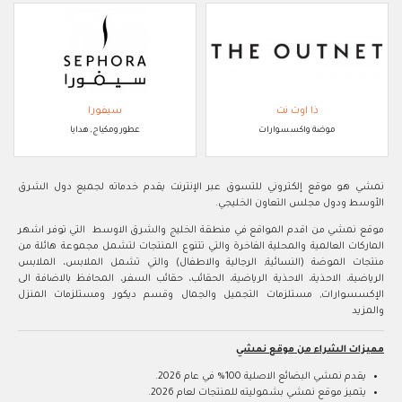
ذا اوت نت
سيفورا
موضة واكسسوارات
عطور ومكياج, هدايا
نمشي هو موقع إلكتروني للتسوق عبر الإنترنت يقدم خدماته لجميع دول الشرق
الأوسط ودول مجلس التعاون الخليجي.
موقع نمشي من اقدم المواقع في منطقة الخليج والشرق الاوسط التي توفر اشهر
الماركات العالمية والمحلية الفاخرة والتي تتنوع المنتجات لتشمل مجموعة هائلة من
منتجات الموضة (النسائية, الرجالية والاطفال) والتي تشمل الملابس، الملابس
الرياضية، الاحذية، الاحذية الرياضية، الحقائب، حقائب السفر، المحافظ بالاضافة الى
الإكسسوارات, مستلزمات التجميل والجمال وقسم ديكور ومستلزمات المنزل
والمزيد
مميزات الشراء من موقع نمشي
يقدم نمشي البضائع الاصلية 100% في عام 2026.
يتميز موقع نمشي بشموليته للمنتجات لعام 2026.