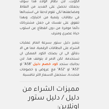
الكويت، لان نظام الولاء هذا سوف
يجعلك تحصل على العديد من النقاط
ومضاعفتها لكي تقوم لاحقا في استبدالها
في بطاقات رقمية من اختيارك، وبهذا
تتفوق على نفسك في جعل مشترياتك
دائما موفرة من دون انقطاع عن اسلوب
حياة عصري ومترف.
يتميز دليل ستور بسرعة اتمام عمليات
الشراء على البطاقات الرقمية، فما هي الا
دقائق الى ان يصلك الكود الممكن ان
تستخدمه، لكن الامر لا يتوقف هنا، لان
بجانبك ستجد
كود خصم دليل
"A58" او
"A53" او "A52" مع عروض و خصومات
متجددة، ستجعل الاسعار اكثر تنافسية.
مميزات الشراء من
دليل / دليل ستور
اونلاين: