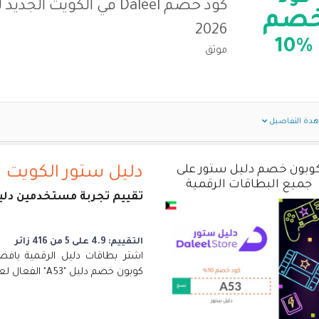
كود خصم Daleel في الكويت الجدي
صم
2026
10%
موثق
دة التفاصيل
وبون خصم دليل ستور على
دليل ستور الكويت
جميع البطاقات الرقمية
تقييم تجربة مستخدمين دلي
التقييم: 4.9 على 5 من 416 زائر
اشتر بطاقات دليل الرقمية بافض
كوبون خصم دليل "A53" الفعال لعام 2026