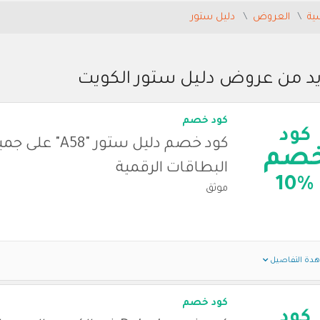
ية
العروض
دليل ستور
يد من عروض دليل ستور الكويت
كود خصم
كود
كود خصم دليل ستور "A58" على
صم
البطاقات الرقمية
10%
موثق
دة التفاصيل
كود خصم
كود