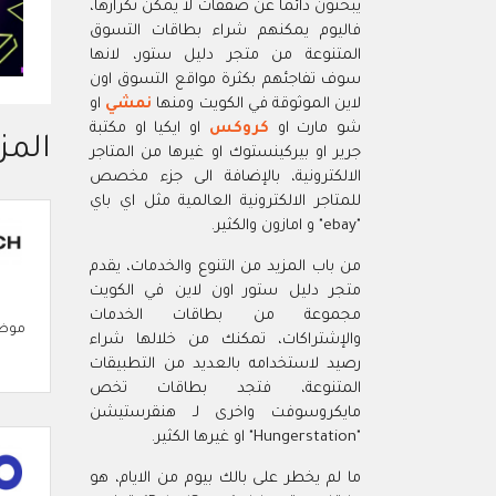
يبحثون دائما عن صفقات لا يمكن تكرارها،
فاليوم يمكنهم شراء بطاقات التسوق
المتنوعة من متجر دليل ستور، لانها
سوف تفاجئهم بكثرة مواقع التسوق اون
لاين الموثوقة في الكويت ومنها
نمشي
او
شو مارت او
كروكس
او ايكيا او مكتبة
المز
جرير او بيركينستوك او غيرها من المتاجر
الالكترونية، بالإضافة الى جزء مخصص
للمتاجر الالكترونية العالمية مثل اي باي
"ebay" و امازون والكثير.
من باب المزيد من التنوع والخدمات، يقدم
متجر دليل ستور اون لاين في الكويت
مجموعة من بطاقات الخدمات
موضة
والإشتراكات، تمكنك من خلالها شراء
رصيد لاستخدامه بالعديد من التطبيقات
المتنوعة، فتجد بطاقات تخص
مايكروسوفت واخرى لـ هنقرستيشن
"Hungerstation" او غيرها الكثير.
ما لم يخطر على بالك بيوم من الايام، هو