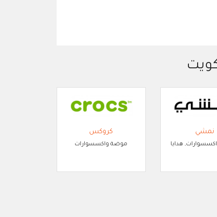
كويت
نمشي
كروكس
سسوارات, هدايا
موضة واكسسوارات