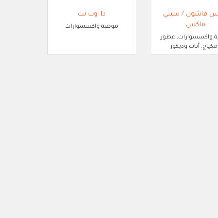
س فاشون / سيتي
ذا اوت نت
ماكس
موضة واكسسوارات
 واكسسوارات, عطور
كياج, أثاث وديكور