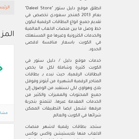
الرئيس
انطلق موقع دليل ستور "Daleel Store"
بعام 2013 كمتجر سعودي تخصص في
تقديم جميع انواع البطاقات الرقمية ليكون
خط وصل ما بين منصات الالعاب العالمية
المز
والخدمات الكترونية وغيرها مع المستهلك
في الكويت باسعار منافسة لاقصى
الحدود.
خدمات موقع دليل / دليل ستور في
خ
الكويت كثيرة وشاملة لكل ما يخص
البطاقات الرقمية، حيث نبدء بـ بطاقات
المتاجر الرقمية الشهيرة من آيتونز وقوقل
بلاي وهواوي لكي تستفيد من الوصول إلى
جميع المحتويات والمميزات والكثير من
الخدمات المقدمة عبرها، لتتمتع بتجربة
مرفهة تشمل ايضا التطبيقات الممكن
مشاه
شرائها في الكويت والعالم.
ستجد بطاقات رقمية لاشهر منصات
الالعاب منها بلايستيشن واكس بوكس