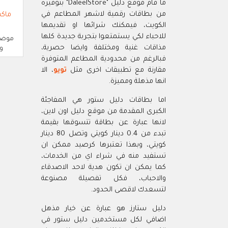
ما قام موقع دليل "DaleelStore" بتوفيره
من بطاقات رقمية لاشهر المطاعم في
ماك
الكويت، فيمكنك شرائها او تقديمها
للاحباء لكي يستمتعوا بتجربة جديدة كلها
موضة
مذاقات غنية ومختلفة وايضا حصرية،
وم
فبالرغم من محدودية المطاعم المتوفرة
مقارنة مع تطبيقات اخرى مثل
تويو
، الا
انها مذهلة ومميزة.
اما بطاقات دليل ستور هي المفاجئة
الكبرى المقدمة من موقع دليل اون لاين،
لانها عبارة عن بطاقة تتسوقها بقيمة
تبدء من 0.4 دينار كويتي وتصل 80 دينار
كويتي، وبهذا تعتبرها كرصيد ممكن ان
تستفيد منه في شراء اي من الخدمات،
كما يمكن ان تكون هدية لاحد الاصدقاء
والاحباب، فكل تفصيلة مصنوعة
لتسعدك لاقصى الحدود.
دليل ستارز هو عبارة عن خيار مذهل
اضافي لكل مستخدمين دليل ستور في