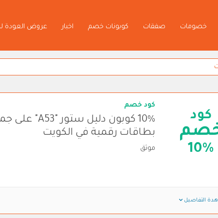
خصومات
صفقات
كوبونات خصم
اخبار
عروض العودة ل
كود خصم
كود
10% كوبون دليل ستور "A53" 
صم
بطاقات رقمية في الكويت
10%
موثق
دة التفاصيل