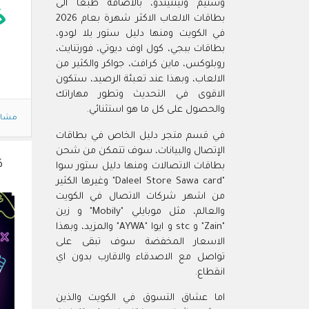
وستيم ونينتيندو، بالاضافة طبعا الى
خ
بطاقات الالعاب الاكثر شهرة بعام 2026
في الكويت ومنها دليل ستور يلا لودو،
بطاقات ببجي، كول اوف ديوتي، فورتنايت،
روبلوكس، ماين كرافت، جواكر والكثير من
الالعاب، وبهذا عند تعبئة الرصيد، ستكون
الاقوى في التحديث وتطور مهاراتك
والحصول على كل ما هو استثنائي.
مشاه
في قسم متجر دليل الخاص في بطاقات
الإتصال والبيانات، سوف تتمكن من شحن
ك
بطاقات الاتصالات ومنها دليل ستور سوا
"Daleel Store Sawa card" وغيرها الكثير
من اشهر شركات الاتصال في الكويت
والعالم، مثل موبايلي "Mobily" و زين
"Zain" و stc و ايوا "AYWA" والمزيد، وبهذا
الاسعار المخفضة سوف تبقى على
تواصل مع الاصدقاء والاقارب بدون اي
انقطاع.
اما عشاق التسوق في الكويت والذين