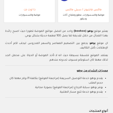
ماكس فاشون / سيتي ماكس
ذا اوت نت
موضة واكسسوارات, عطور ومكياج, أثاث
موضة واكسسوارات
وديكور
يعتبر موقع
بوهو (boohoo)
واحد من افضل مواقع الموضة تطورا حيث اصبح رائدة
بهذا المجال من خلال تقديمة لما يصل 100 قطعة حديثة بشكل يومي.
ان موقع
بوهو
يجمع بين التصميم المعاصر والسعر المدروس ليجلب لكم أحدث
الإطلالات بأقل التكاليف.
يعتمد الموقع فلسفة بسيطة حيث انه لا تأخذ الموضة أو الحياة على محمل الجد
لذلك مهما كان اسلوبكم فسوف تجدونه عندهم.
مميزات الشراء من بوهو
يقدم بوهو خدمة التوصيل السريعة (مراجعة الموقع) بتكلفة 11دولار مهما كان
حجم الطلب
يوفر بوهو سياية الارجاع (مراجعة الموقع) بصورة مجانية.
يقدم بوهو خدمة تتبع مسار الطلبية.
أنواع المنتجات