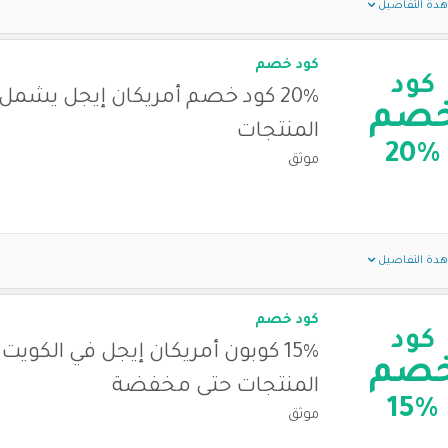
دة التفاصيل
كود خصم
كود
20% كود خصم أمريكان إيجل يشمل
صم
المنتجات
20%
موثق
دة التفاصيل
كود خصم
كود
15% كوبون أمريكان إيجل في الكوي
صم
المنتجات حتى مخفضة
15%
موثق