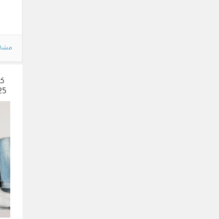
مشاه
كو
25% مع عروض نهاية 