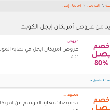
ية
العروض
أمريكان إيجل
يد من عروض أمريكان إيجل الكويت
عروض
خصم
عروض امريكان ايجل في نهاية الموسم 6
صل
موثق
80%
دة التفاصيل
خصومات
خصم
تخفيضات نهاية الموسم من امريكان
صل