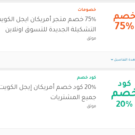
خصومات
صم
75% خصم متجر أمريكان ايجل الكوي
75%
التشكيلة الجديدة للتسوق اونلاين
موثق
دة التفاصيل
كود خصم
كود
20% كود خصم أمريكان إيجل الكو
صم
جميع المشتريات
20%
موثق