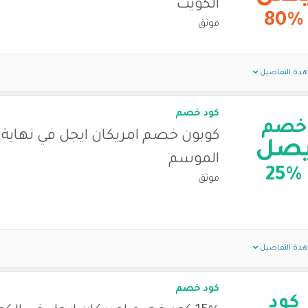
الكويت
80%
موثق
دة التفاصيل
كود خصم
خصم
كوبون خصم امريكان ايجل في نهاية
صل
الموسم
25%
موثق
دة التفاصيل
كود خصم
كود