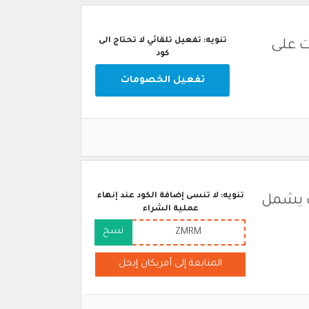
تنويه: تفعيل تلقائي لا تحتاج الى
ت على
كود
تفعيل الخصومات
تنويه: لا تنسى إضافة الكود عند إنهاء
يت يشمل
عملية الشراء
نسخ
ZMRM
المتابعة إلى أمريكان إيجل