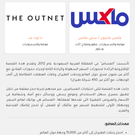
ماكس فاشون / سيتي ماكس
ذا اوت نت
موضة واكسسوارات, عطور ومكياج, أثاث
موضة واكسسوارات
وديكور
تأسست "المسافر" في المملكة العربية السعودية عام 2012، وتقدم هذه المنصة
الإلكترونية الرائدة لحجوزات السفر السهولة والراحة التامة لإجراء حجوزات الفنادق مع
أكثر من مليون فندق حول العالم ورحلات الطيران وباقات العطلات المتكاملة إلى آلاف
الوجهات، مع أكثر من 450 شركة طيران!
جاءت هذه المنصة لتلبي احتياجات المسافرين، عبر منحهم تجربة حجز ممتعة من خلال
تطبيق عصري سهل الاستخدام، وموقع رسمي ووسائل دفع آمنة، وشفافية في
الأسعار والعروض المميزة التي تقدمها لعملائها. المسافر هي بوابتك لعالم السفر،
ووجهتك الأولى للتخطيط للسفر مع عائلتك، أو للعمل، أو لحجز إقامتك الفندقية
والمزيد.
مميزات الموقع:
احجز رحلات الطيران إلى أكثر من 15,000 وجهة حول العالم.