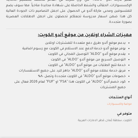
تعتبر ماركة ألدو "ALDO" هي أول شركة في العالم مختصة بتصميم الاحذية،
الإكسسوارات، الحقائب والشنط الحاصلة على شهادة محايدة مناخياً. مما سوف يضم
للمتسوقين ومحبي ماركة ألدو في الحصول على اجمل التصاميم ذات الجودة العالية
كل هذا ضمن اسعار مدروسة تجعلكم تحصلون على اجمل الاطلالات العصرية
بصورة متجددة.
مميزات الشراء اونلاين من موقع ألدو الكويت:
يدعم موقع ألدو طرق دفع متعددة للمشتريات اونلاين
يوفر موقع ألدو خدمة الدفع عند الاستلام في الكويت مع رسوم اضافية
يقدم موقع ألدو "ALDO" التوصيل المجاني في الكويت
التوصيل السريع من موقع ألدو "ALDO" في الكويت
خدمة تتبع الطلبات من موقع ألدو "ALDO" في الكويت
فريق خدمة عملاء موقع ألدو "ALDO" جاهز للرد على جميع الاستفسارات
خصومات موقع ألدو "ALDO" في الكويت متجددة وتصل ٨٠%
كود خصم ألدو "ALDO" في الكويت هذا "FSA" او "FUF" لعام 2026 فعال على
جميع المشتريات
أنواع المنتجات
موضة واكسسوارات
متوفر في
الكويت, سلطنة عُمان, قطر, الامارات العربية