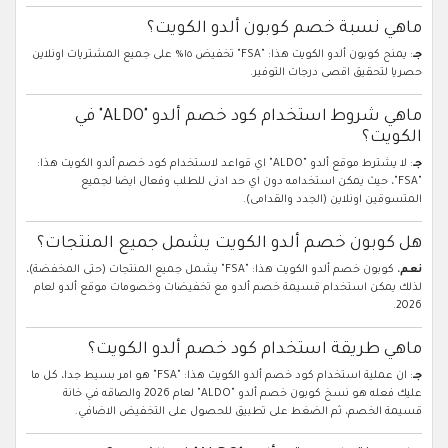
ماهي نسبة خصم كوبون ألدو الكويت؟
جـ
: يمنح كوبون ألدو الكويت هذا: "FSA" تخفيض ١٥% على جميع المشتريات اونلاين
حصريا لتحقيق اقصى درجات التوفير.
ماهي شروط استخدام كود خصم ألدو "ALDO" في
الكويت؟
جـ
: لا يشترط موقع ألدو "ALDO" اي قواعد لاستخدام كود خصم ألدو الكويت هذا:
"FSA"، حيث يمكن استخدامه دون اي حد ادنى للطلب وفعال ايضا لجميع
المتسوقين اونلاين (الجدد والقدامى).
هل كوبون خصم ألدو الكويت يشمل جميع المنتجات؟
نعم
، كوبون خصم ألدو الكويت هذا: "FSA" يشمل جميع المنتجات (حتى المخفضة)،
لذلك يمكن استخدام قسيمة خصم ألدو مع تخفيضات وخصومات موقع ألدو لعام
2026.
ماهي طريقة استخدام كود خصم ألدو الكويت؟
جـ
: ان عملية استخدام كود خصم ألدو الكويت هذا: "FSA" هو امر بسيط جدا، كل ما
عليك فعله هو نسخ كوبون خصم ألدو "ALDO" لعام 2026 والصاقه في خانة
قسيمة الخصم، ثم الضغط على تطبيق للحصول على التخفيض الاضافي.