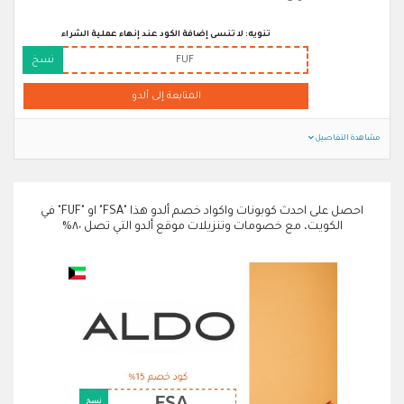
تنويه: لا تنسى إضافة الكود عند إنهاء عملية الشراء
FUF
نسخ
المتابعة إلى ألدو
مشاهدة التفاصيل
احصل على احدث كوبونات واكواد خصم ألدو هذا "FSA" او "FUF" في
الكويت، مع خصومات وتنزيلات موقع ألدو التي تصل ٨٠%