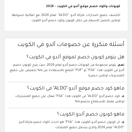
كوبونات واكواد خصم موقع ألدو في الكويت - 2026
اكتشف جميع اصدارات ماركة ألدو "ALDO" لعام 2026 مع امكانية تسوقها
اونلاين بافضل الاسعار من خلال كوبون وكود خصم ألدو الكويت
أسئلة متكررة عن خصومات ألدو في الكويت
هل يتوفر كوبون خصم لموقع ألدو في الكويت؟
نعم
، يتوفر مجموعة من كوبونات خصم ألدو لعام 2026، حيث يتيح كوبون خصم
ألدو في الكويت هذا: "FSA" او "FUF" التمتع بالاستفادة من ١٥% تخفيض على جميع
المشتريات اونلاين حصريا.
ماهو كود خصم موقع ألدو "ALDO" في الكويت؟
جـ
: كود خصم ألدو "ALDO" في الكويت هذا: "FSA" فعال على جميع المشتريات
اونلاين فقط، للاستمتاع بخصم ١٥%.
ماهو كوبون خصم ألدو الكويت؟
جـ
: ان كوبون خصم ألدو الكويت هذا: "FSA" هو احدث اكواد خصم ماركة ألدو
"ALDO" لعام 2026 والذي يشمل جميع المنتجات.