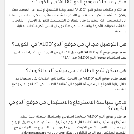
ماهي منتجات موقع ألدو "ALDO" في الكويت؟
جـ
: تتنوع منتجات موقع ألدو "ALDO" المعروضة للتسوق اونلاين في الكويت، حيث
يمكن اكتشاف تشكيلة ضخمة من الاحذية، الشنط، حقائب الظهر، محافظ، بالاضافة
الى الاكسسوارات المتنوعة مثل النظارات الشمسية، الأقراط، الأساور، الخلاخل،
القلائد، الخواتم، الأحزمة والساعات، كل هذا دون ان ننسى ذكر منتجات العناية
بالأحذية.
هل التوصيل مجاني من موقع ألدو "ALDO" في الكويت؟
نعم
، يوفر موقع ألدو "ALDO" التوصيل المجاني في الكويت مع اشتراط حد ادنى،
بعد استخدام كوبون ألدو (ALDO) هذا: "FSA".
هل يمكن تتبع الطلبات من موقع ألدو الكويت؟
نعم
، يقدم موقع ألدو "ALDO" في الكويت امكانية تتبع الطلبات بكل سهولة من
خلال زيارة الموقع الرسمي، ثم التوجه الى "متابعة الطلب" لكي تتطلعوا على وضع
الشحنة
ماهي سياسة الاسترجاع والاستبدال من موقع ألدو في
الكويت؟
جـ
: يقدم موقع ألدو "ALDO" سياسة استرجاع واستبدال سهلة، حيث يمكن
استرجاع واستبدال المنتجات خلال ١٤ يوم من تاريخ الاستلام، اما عن طريق الإرجاع
الى متجر ألدو الاقرب لك في الكويت او عن طريق البريد السريع بعد التواصل مع
القسم المختص عبر البريد الالكتروني هذا: aldome@apparel-group.com