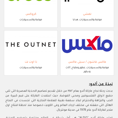
نمشي
كروكس
موضة واكسسوارات, هدايا
موضة واكسسوارات
ماكس فاشون / سيتي ماكس
ذا اوت نت
موضة واكسسوارات, عطور ومكياج, أثاث
موضة واكسسوارات
وديكور
نبذة عن ألدو:
بدءت رحلة نجاح ماركة ألدو بعام ١٩٧٢ من خلال تقديم تصاميم الاحذية العصرية التي تلبي
جميع اذواق المتسوقين ومحبي الموضة، حيث اعتمدت الماركة على قيم كبيرة من
الحب والنزاهة والاحترام لبناء سمعة طيبة للعلامة التجارية التي تجسدت في النجاح
الهائل التي حققته في مختلف ارجاء العالم وفي الكويت خصوصا منذ لحظة افتتاح اول
متجر لماركة ألدو عام 1978 في مدينة مونتريال.