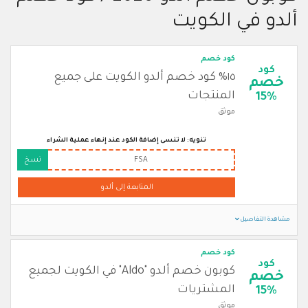
ألدو في الكويت
كود خصم
كود
١٥% كود خصم ألدو الكويت على جميع
خصم
المنتجات
15%
موثق
تنويه: لا تنسى إضافة الكود عند إنهاء عملية الشراء
FSA
نسخ
المتابعة إلى ألدو
مشاهدة التفاصيل
كود خصم
كود
كوبون خصم ألدو "Aldo" في الكويت لجميع
خصم
المشتريات
15%
موثق