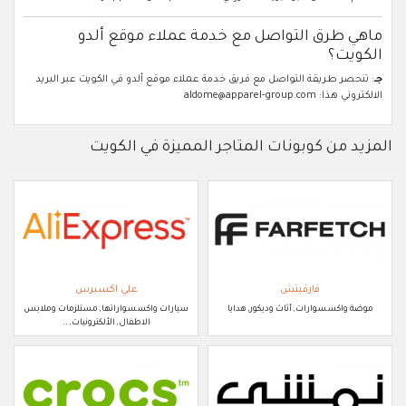
ماهي طرق التواصل مع خدمة عملاء موقع ألدو
الكويت؟
جـ
: تنحصر طريقة التواصل مع فريق خدمة عملاء موقع ألدو في الكويت عبر البريد
الالكتروني هذا: aldome@apparel-group.com
المزيد من كوبونات المتاجر المميزة في الكويت
فارفيتش
علي اكسبرس
موضة واكسسوارات, أثاث وديكور, هدايا
سيارات واكسسواراتها, مستلزمات وملابس
الاطفال, الألكترونيات, ..