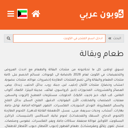
البحث
طعام وبقالة
تسوق اونلاين كل ما تحتاجونه من منتجات البقالة والطعام مع احدث العروض
والتخفيضات في الكويت لعام 2026 بالاضافة الى كوبونات، قسائم الخصم على كافة
منتجات الطعام والبقالة والتي تضم المنتجات الطازجة (خضروات، فواكه، منتجات عضوية،
اعشاب وخضار)، منتجات الألبان (حليب، لبن، جبنة، روب، بدائل الحليب، زبدة)، بيض،
العصائر والمشروبات، المخبوزات (خبز، كرواسون، لفائف، عجينة البيتزا، الكعك، أكواب
المافن، كب كيك، خبز باجيت، الكيك)، الحلويات، مستلزمات المطبخ (الزيوت والسمن،
معلبات، الصلصات والمخللات، الأرز، البقوليات، الدقيق، الملح، السكر، بدائل الملح
والسكر، المعكرونة، النودلز، الشوربات، المكسرات، التمور، الفواكه الجافة، توابل جافة،
بهارات، أعشاب، وجبات سريعة، مربى، عسل، الأطعمة القابلة للدهن)، اللحوم الطازجة
(اللحوم، الدجاج، السمك والمجمدات)، لحوم نباتية، السناكس (الشيبسات، كراكرز،
البسكويت، الكوكيز، فواكة مجففة، سناكات جافة، ويفر، المكسرات، غموس وصلصات،
فشار، تمور، رقائق ومقرمشات)، طعام الفطور (حبوب الأفطار، حبوب الأفطار للاطفال،