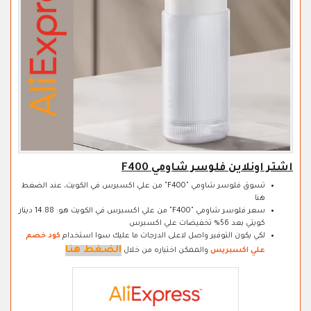
اشتر اونلاين فلوسر شاومي F400
تسوق فلوسر شاومي "F400" من علي اكسبرس في الكويت، عند الضغط
هنا
سعر فلوسر شاومي "F400" من علي اكسبرس في الكويت هو: 14.88 دينار
كويتي بعد 56% تخفيضات علي اكسبرس
لكي يكون التوفير واصل لاعلى الدرجات ما عليك سوا استخدام
كود خصم
الضغط هنا
علي اكسبريس
والممكن اختياره من خلال