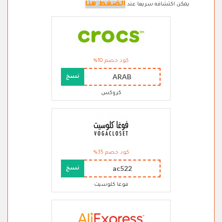
الضغط هنا
يمكن اكتشافه سريعا عند
كود خصم 10%
ARAB
نسخ
كروكس
كود خصم 35%
ac522
نسخ
فوغا كلوسيت