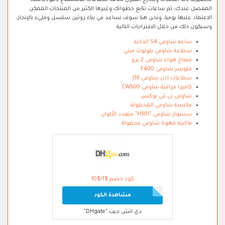
تحضيرها بألذ النكهات وبخارج المنزل هنالك سماعات للاستمتاع بالبودكاست
المفضل عندك، ثم ساعات تتابع خطواتك وغيرها الكثير من المنتجات الممكن
الاعتماد عليها يوميا، ونحن هنا سوف نساعد في بناء روتين سلسل ومليء بالإنجاز،
وسيكون ذلك من خلال الاقتراحات التالية.
ساعة شاومي S4 الذكية
سماعة شاومي بلوتوث ميني
منفاخ هواء شاومي 2 برو
فلوسر شاومي F400
سماعات اذن شاومي J18
كاميرا مراقبة شاومي CW500
شاومي تي في بوكس
مكنسة شاومي المحمولة
سشوار شاومي "H501" متعدد الألوان
ماكينة قهوة شاومي محمولة
كود خصم $1/$10
مشاهدة الكود
دي اتش جيت "DHgate"