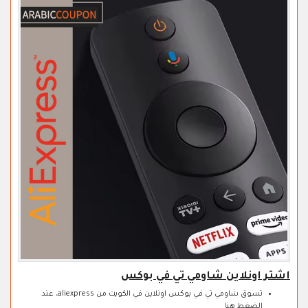
اشتر اونلاين شاومي تي في بوكس
تسوق شاومي تي في بوكس اونلاين في الكويت من aliexpress، عند
الضغط هنا