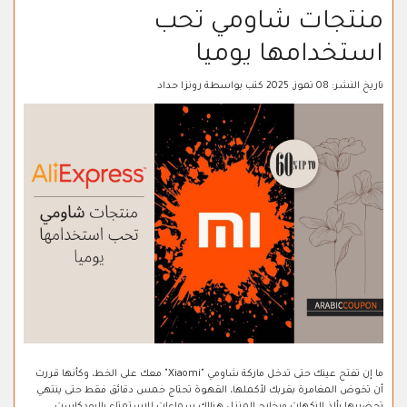
منتجات شاومي تحب
استخدامها يوميا
تاريخ النشر:
08 تموز, 2025
كتب بواسطة
رونزا حداد
ما إن تفتح عينك حتى تدخل ماركة شاومي "Xiaomi" معك على الخط، وكأنها قررت
أن تخوض المغامرة بقربك لأكملها، القهوة تحتاج خمس دقائق فقط حتى ينتهي