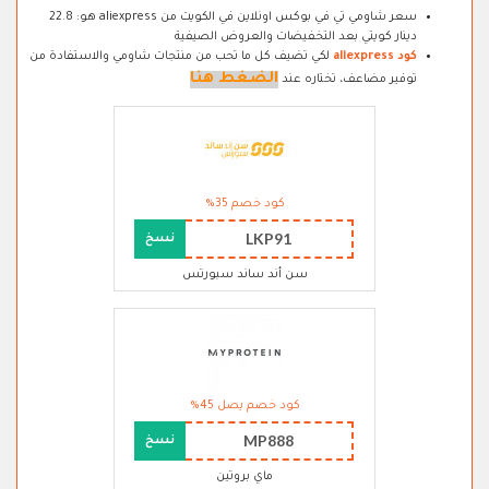
سعر شاومي تي في بوكس اونلاين في الكويت من aliexpress هو: 22.8
دينار كويتي بعد التخفيضات والعروض الصيفية
كود aliexpress
لكي تضيف كل ما تحب من منتجات شاومي والاستفادة من
الضغط هنا
توفير مضاعف، تختاره عند
كود خصم 35%
LKP91
نسخ
سن أند ساند سبورتس
كود خصم يصل 45%
MP888
نسخ
ماي بروتين