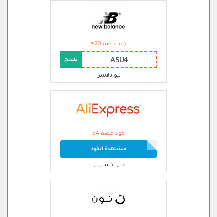
كود خصم 20%
A5U4
نسخ
نيو بالانس
كود خصم 4$
مشاهدة الكود
علي اكسبرس