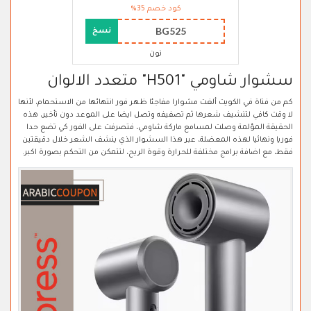
كود خصم 35%
BG525
نسخ
نون
سشوار شاومي "H501" متعدد الالوان
كم من فتاة في الكويت ألغت مشوارا مفاجئا ظهر فور انتهائها من الاستحمام، لأنها
لا وقت كافي لتنشيف شعرها ثم تصفيفه وتصل ايضا على الموعد دون تأخير، هذه
الحقيقة المؤلمة وصلت لمسامع ماركة شاومي، فتصرفت على الفور كي تضع حدا
فوريا ونهائيا لهذه المعضلة، عبر هذا السشوار الذي ينشف الشعر خلال دقيقتين
فقط، مع اضافة برامج مختلفة للحرارة وقوة الريح، لتتمكن من التحكم بصورة اكبر.