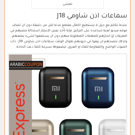
نمشي
سماعات اذن شاومي J18
عندما نتكلم مع جيل لا يستطيع اكمال مقطع مدته اقل من دقيقة دون ان تضاف
فوقه فيديو لعبة تساعده على التركيز، فإننا نأخذ بعين الاعتبار استحالة مضيهم في
الطرقات او انجازهم للمهمات المطلوبة منهم دون ان يستمعوا لشيء يمتعهم،
ولذلك ننصحهم ان يبقوا في جيوبهم طوال الوقت سماعات اذن شاومي J18 ، ذات
الصوت الواضح والمقاومة للماء او العرق، ليضعوها بسرعة كلما دعت الحاجة.