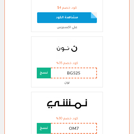
كود خصم 4$
مشاهدة الكود
علي اكسبرس
كود خصم 35%
BG525
نسخ
نون
كود خصم 30%
OM7
نسخ