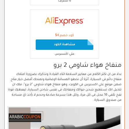
6 ستريت
كود خصم 4$
مشاهدة الكود
علي اكسبرس
منفاخ هواء شاومي 2 برو
بدلا من ان نكثر الكلام عن معايير السلامة اثناء القيادة ونذكرك بضرورة امتلاك
منفاخ دائم في السيارة، آثرنا أن نخطو المسافة الإضافية ونمنحك أفضل خيار متاح
ضمن موقع علي اكسبرس في الكويت، وهو منفاخ هواء شاومي "2 برو"، فلك ان
تتخيل انك تستطيع شحن جوالك ومنفاخك في نفس شاحن السيارة، ليعطيك قوة
نفخ تكفي 16 عجل في كل مرة، وكل هذا بسرعة صادمة وحجم لا يأخذ اي مساحة
من صندوق السيارة.