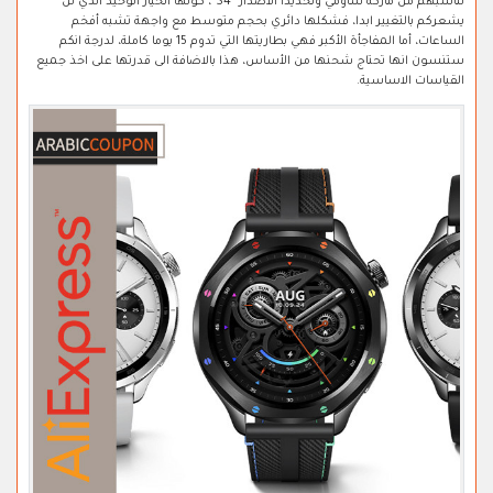
تناسبهم من ماركة شاومي وتحديدا الاصدار "S4"، كونها الخيار الوحيد الذي لن
يشعركم بالتغيير ابدا، فشكلها دائري بحجم متوسط مع واجهة تشبه أفخم
الساعات، أما المفاجأة الأكبر فهي بطاريتها التي تدوم 15 يوما كاملة، لدرجة انكم
ستنسون انها تحتاج شحنها من الأساس، هذا بالاضافة الى قدرتها على اخذ جميع
القياسات الاساسية.