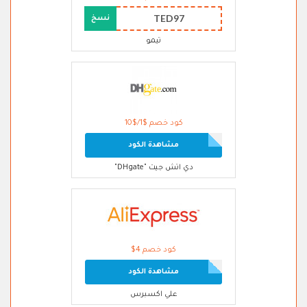
TED97
نسخ
تيمو
كود خصم $1/$10
مشاهدة الكود
دي اتش جيت "DHgate"
كود خصم 4$
مشاهدة الكود
علي اكسبرس