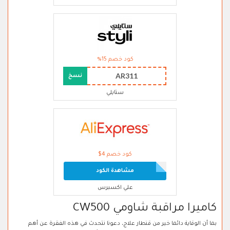
كود خصم 15%
AR311
نسخ
ستايلي
كود خصم 4$
مشاهدة الكود
علي اكسبرس
كاميرا مراقبة شاومي CW500
بما أن الوقاية دائما خير من قنطار علاج، دعونا نتحدث في هذه الفقرة عن أهم