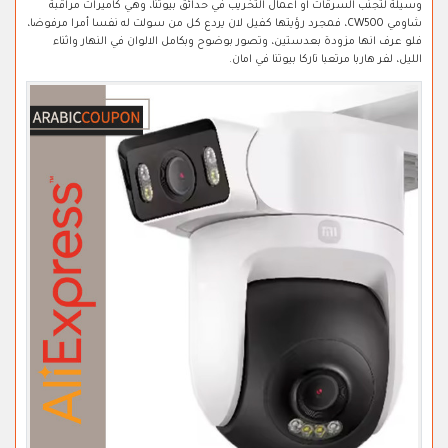
وسيلة لتجنب السرقات او اعمال التخريب في حدائق بيوتنا، وهي كاميرات مراقبة
شاومي CW500، فمجرد رؤيتها كفيل لان يردع كل من سولت له نفسا أمرا مرفوضا،
فلو عرف انها مزودة بعدستين، وتصور بوضوح وبكامل الالوان في النهار واثناء
الليل، لفر هاربا مرتعبا تاركا بيوتنا في امان.