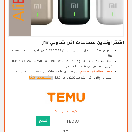
اشتر اونلاين سماعات اذن شاومي J18
تسوق سماعات اذن شاومي J18 من aliexpress في الكويت، عند الضغط
هنا
سعر سماعات اذن شاومي J18 من aliexpress في الكويت هو: 2.96 دينار
كويتي بعد عروض بنصف السعر
aliexpress كود خصم
حتى تضمن انك وصلت الى افضل الاسعار عند
الضغط هنا
الشراء اونلاين في الكويت، تختاره من خلال
كود خصم 30%
TED97
نسخ
تيمو